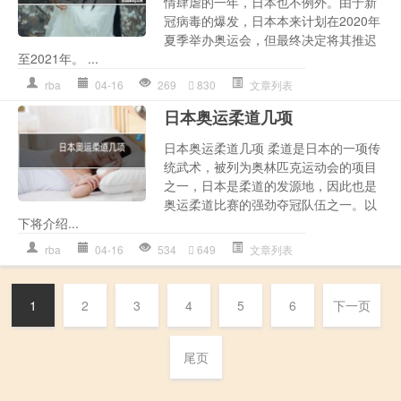
情肆虐的一年，日本也不例外。由于新
冠病毒的爆发，日本本来计划在2020年
夏季举办奥运会，但最终决定将其推迟
至2021年。 ...
rba
04-16
269
830
文章列表
日本奥运柔道几项
日本奥运柔道几项 柔道是日本的一项传
统武术，被列为奥林匹克运动会的项目
之一，日本是柔道的发源地，因此也是
奥运柔道比赛的强劲夺冠队伍之一。以
下将介绍...
rba
04-16
534
649
文章列表
1
2
3
4
5
6
下一页
尾页