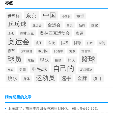
标签
中国
东京
世界杯
举重
中国队
乒乓球
全运会
品牌
冬天
国家
亚运会
奥林匹克运动会
奥林匹克
奥运
场地
奥运会
技巧
排球
孩子
宋代
时间
日本
春节
欧洲杯
游戏
滑雪场
梦幻西游
比赛中
球员
篮球
球队
的人
疫情
球拍
自己的
羽毛球
美国
花样滑冰
网球
运动员
选手
跳水
金牌
项目
身体
猜你想看的文章
上海凯宝：前三季度归母净利润1.96亿元同比增长65.35%