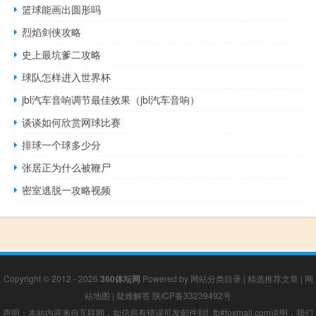
篮球能画出圆形吗
烈焰剑侠攻略
史上最坑爹二攻略
球队怎样进入世界杯
jbl汽车音响调节最佳效果（jbl汽车音响）
谈谈如何欣赏网球比赛
排球一个球多少分
张居正为什么被鞭尸
密室逃脱一攻略视频
Copyright © 2012 - 2026
360体坛网
Powered by
网站分类目录
|
精选推荐文章
|
网
站地图
|
疑难解答
陕ICP备33239492号
声明：本站内容来自互联网，如信息有错误可发邮件到f_fb#foxmail.com说明，我们