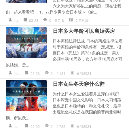
六来为大家解答以上的问题，现在让我
们一起来看看吧！ 1、花样少男少女日本版叫《偷...
hy
03-23
0
718
文章列表
日本多大年龄可以离婚买房
日本离婚法律法规 日本的离婚法律法规
对于离婚的年龄和条件有一定规定。根
据日本《民法》第731条的规定，男方
必须年满18周岁，女方年满16周岁才可
以结婚。需...
rbd
02-06
0
124
春节2024
日本女生冬天穿什么鞋
为什么日本女生爱跪着并且穿白袜呢?
日本深受中国文化影响，日本人习惯跪
坐也是日本独特的一种文化礼仪，最早
出现跪坐礼仪是在我国的魏晋南北朝时
期。所以我...
rbn
02-05
0
725
春节2024