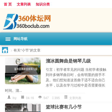
首 页
文章列表
知识分类
网站导航
>
有关“小节”的文章
溜冰圆舞曲是钢琴几级
引言：初学者常见的问题 当初学者接触
到许多钢琴曲目时，会有明显的措手不
及。他们想知道这首曲子适不适合自己
水平，以及在学习过程中是否需要很长
时间。溜...
lby
04-16
547
395
文章列表
篮球比赛有几小节