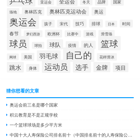
乒乓球
全运会
品牌
冬天
国家
亚运会
奥林匹克运动会
奥林匹克
奥运
场地
奥运会
技巧
排球
孩子
宋代
时间
日本
春节
欧洲杯
游戏
滑雪场
梦幻西游
比赛中
球员
篮球
球队
的人
疫情
球拍
自己的
羽毛球
美国
花样滑冰
网球
运动员
选手
跳水
金牌
项目
身体
猜你想看的文章
奥运会前三名是哪个国家
积云教育是不是正规学校
一个篮球球场是多少平方米
中国十大人寿保险公司排名前十（中国排名前十的人寿保险公司）