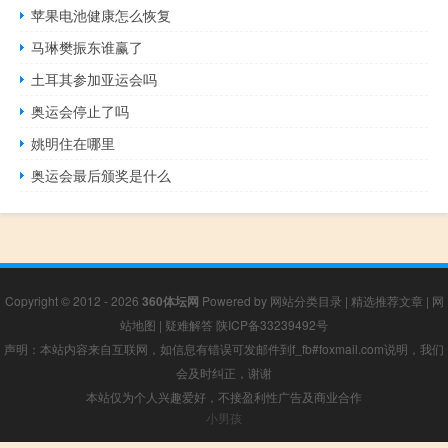
苹果电池健康怎么恢复
马琳樊振东谁赢了
土耳其参加亚运会吗
奥运会停止了吗
姚明住在哪里
奥运会最后颁奖是什么
Copyright © 2012 - 2026
360体坛网
Powered by
网站分类目录
|
精选推荐文章
|
网
站地图
|
疑难解答
陕ICP备33239492号
声明：本站内容来自互联网，如信息有错误可发邮件到f_fb#foxmail.com说明，我们
会及时纠正，谢谢
本站仅为个人兴趣爱好，不接盈利性广告及商业合作
小男孩