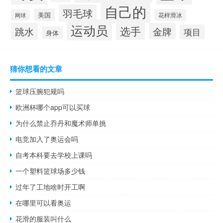
自己的
羽毛球
美国
花样滑冰
网球
运动员
选手
跳水
金牌
项目
身体
猜你想看的文章
篮球压腕犯规吗
欧洲杯哪个app可以买球
为什么禁止乔丹和魔术师单挑
电竞加入了奥运会吗
自考本科要去学校上课吗
一个塑料篮球场多少钱
过年了工地啥时开工啊
在哪里可以看奥运
花滑的服装叫什么