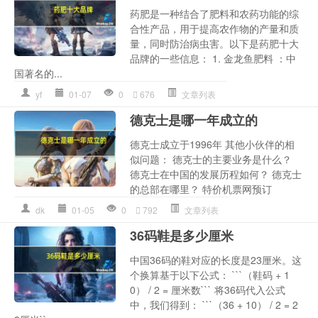
药肥是一种结合了肥料和农药功能的综
合性产品，用于提高农作物的产量和质
量，同时防治病虫害。以下是药肥十大
品牌的一些信息： 1. 金龙鱼肥料 ：中
国著名的...
yf
01-07
0
676
文章列表
德克士是哪一年成立的
德克士成立于1996年 其他小伙伴的相
似问题： 德克士的主要业务是什么？
德克士在中国的发展历程如何？ 德克士
的总部在哪里？ 特价机票网预订
dk
01-05
0
792
文章列表
36码鞋是多少厘米
中国36码的鞋对应的长度是23厘米。这
个换算基于以下公式： ```（鞋码 + 1
0） / 2 = 厘米数``` 将36码代入公式
中，我们得到： ```（36 + 10） / 2 = 2