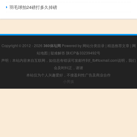
羽毛球拍24磅打多久掉磅
Copyright © 2012 - 2026
360体坛网
Powered by
网站分类目录
|
精选推荐文章
|
网
站地图
|
疑难解答
陕ICP备33239492号
声明：本站内容来自互联网，如信息有错误可发邮件到f_fb#foxmail.com说明，我们
会及时纠正，谢谢
本站仅为个人兴趣爱好，不接盈利性广告及商业合作
小男孩