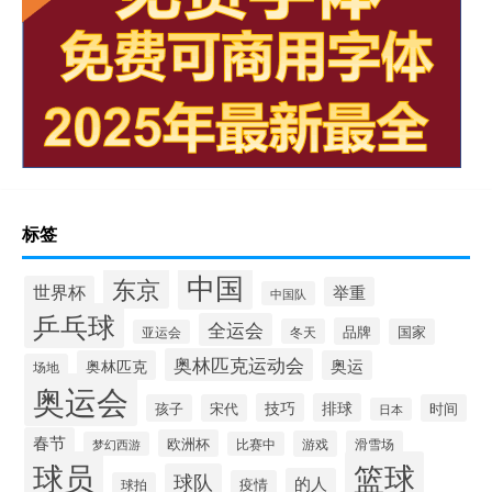
标签
中国
东京
世界杯
举重
中国队
乒乓球
全运会
品牌
冬天
国家
亚运会
奥林匹克运动会
奥林匹克
奥运
场地
奥运会
技巧
排球
孩子
宋代
时间
日本
春节
欧洲杯
游戏
滑雪场
梦幻西游
比赛中
球员
篮球
球队
的人
疫情
球拍