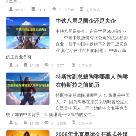
3厘米``...
sslake
01-01
0
508
文章列表
中铁八局是国企还是央企
中铁八局是央企。它是世界500强企业
——中国中铁股份有限公司的法人独资
企业，属于中国中铁旗下的骨干成员企
业 其他小伙伴的相似问题： 中铁八局
的主要业务有...
zt
12-25
0
771
文章列表
特斯拉副总裁陶琳哪里人 陶琳
在特斯拉之前简历
特斯拉副总裁陶琳哪里人 1. 陶琳是中国
人。2. 因为陶琳在接受采访时曾经提到
自己是中国人，同时她的中文名字也表
明了她的中国背景。3. 陶琳是一位成功的女性...
ts
11-26
0
638
文章列表
2008年北京奥运会开幕式外媒