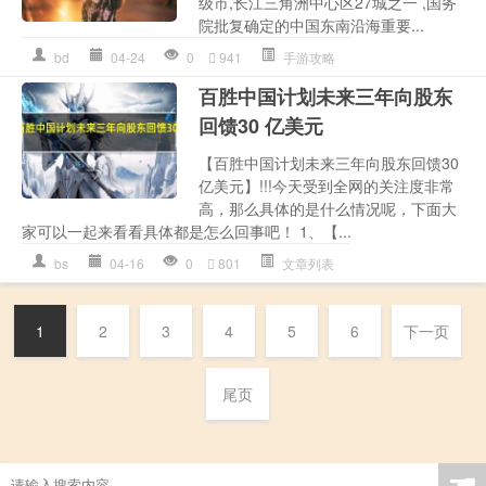
级市,长江三角洲中心区27城之一 ,国务
院批复确定的中国东南沿海重要...
bd
04-24
0
941
手游攻略
百胜中国计划未来三年向股东
回馈30 亿美元
【百胜中国计划未来三年向股东回馈30
亿美元】!!!今天受到全网的关注度非常
高，那么具体的是什么情况呢，下面大
家可以一起来看看具体都是怎么回事吧！ 1、【...
bs
04-16
0
801
文章列表
1
2
3
4
5
6
下一页
尾页
☚