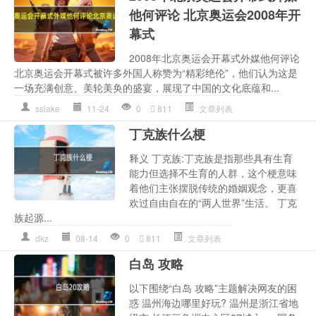
他何评论 北京奥运会2008年开
幕式
2008年北京奥运会开幕式外媒他何评论
北京奥运会开幕式被许多外国人称赞为“精彩绝伦”，他们认为这是
一场充满创意、美轮美奂的盛宴，展现了中国的文化底蕴和...
sslake
11-24
0
811
文章列表
丁克族什么梗
释义 丁克族:丁克族是指那些具有生育
能力但选择不生育的人群，这个梗意味
着他们主张摆脱传统的婚姻观念，更喜
欢过自由自在的“两人世界”生活。 丁克
族起源...
dkz
08-14
0
811
文章列表
白岛 攻略
以下围绕“白岛 攻略”主题解决网友的困
惑 温州海边哪里好玩? 温州是浙江省地