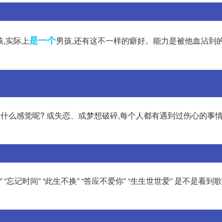
是一个
孩,实际上
男孩,还有这不一样的癖好。能力是被他血沾到
什么感觉呢? 或失恋、或梦想破碎,每个人都有遇到过伤心的事情
“忘记时间” “此生不换” “答应不爱你” “生生世世爱” 是不是看到