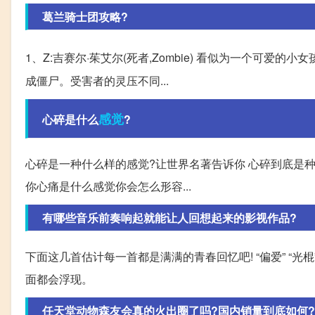
葛兰骑士团攻略?
1、Z:吉赛尔·茱艾尔(死者,Zombie) 看似为一个可爱的小女
成僵尸。受害者的灵压不同...
感觉
心碎是什么
?
心碎是一种什么样的感觉?让世界名著告诉你 心碎到底是种
你心痛是什么感觉你会怎么形容...
有哪些音乐前奏响起就能让人回想起来的影视作品?
下面这几首估计每一首都是满满的青春回忆吧! “偏爱” “光棍” 
面都会浮现。
任天堂动物森友会真的火出圈了吗?国内销量到底如何?