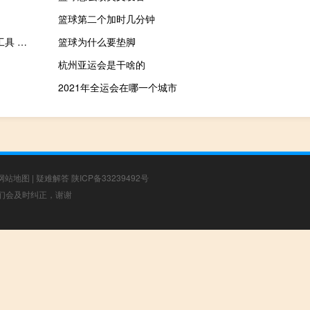
篮球第二个加时几分钟
iactivation绕id工具 V5.1 untethered 绿色免费版（iactivation绕id工具 V5.1 untethered 绿色免费版功能简介）
篮球为什么要垫脚
杭州亚运会是干啥的
2021年全运会在哪一个城市
网站地图
|
疑难解答
陕ICP备33239492号
，我们会及时纠正，谢谢