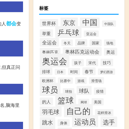
标签
中国
东京
都会
世界杯
的人
变
中国队
乒乓球
举重
亚运会
全运会
品牌
冬天
国家
场地
奥林匹克运动会
奥林匹克
奥运
奥运会
技巧
孩子
宋代
,但真正问
春节
排球
时间
梦幻西游
日本
欧洲杯
游戏
滑雪场
比赛中
球员
球队
疫情
球拍
篮球
的人
美国
网球
歌名,脑海里
自己的
羽毛球
花样滑冰
运动员
选手
跳水
身体