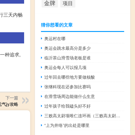
金牌
项目
推行三天内畅
猜你想看的文章
奥运村在哪
奥运会跳水最高分是多少
一种追求,
临沂茶山滑雪场老板是谁
奥运会每人可以报几项
过年回去哪些地方要做核酸
张继科现在还参加比赛吗
在滑雪场周边能做什么生意
下一篇
元气jy攻略
过年孩子给我磕头好不好
三败高太尉项唯仁连环画（三败高太尉是谁）
“上为井络”的出处是哪里