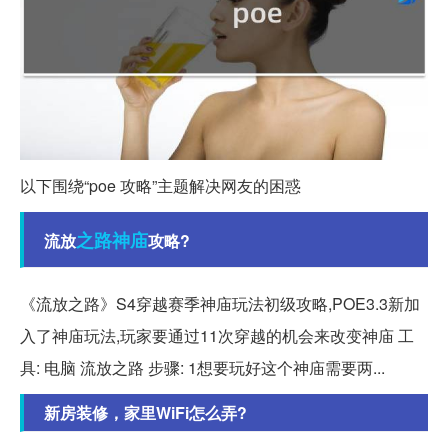
以下围绕“poe 攻略”主题解决网友的困惑
之路
神庙
流放
攻略?
《流放之路》S4穿越赛季神庙玩法初级攻略,POE3.3新加
入了神庙玩法,玩家要通过11次穿越的机会来改变神庙 工
具: 电脑 流放之路 步骤: 1想要玩好这个神庙需要两...
新房装修，家里WiFi怎么弄?