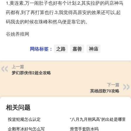
1,黄连素,万一闹肚子也好有个计划.2,其实拉萨的药店神马
药都有,到了再打算也行.3,我觉得高原安的效果还可以,起
码我去的时候在珠峰和然乌便是靠它的。
谷姚养殖网
网络标签：
之路
嘉善
神庙
上一篇
梦幻群侠传2超全攻略
下一篇
英雄战歌70攻略
相关问题
投篮犯规怎么认定
“八月九月朔风高”的出处是哪里
企鹅寄冰好句怎么写
滑雪手套防水吗