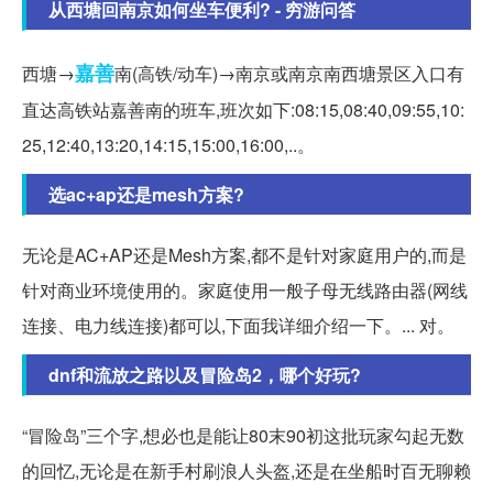
从西塘回南京如何坐车便利? - 穷游问答
嘉善
西塘→
南(高铁/动车)→南京或南京南西塘景区入口有
直达高铁站嘉善南的班车,班次如下:08:15,08:40,09:55,10:
25,12:40,13:20,14:15,15:00,16:00,..。
选ac+ap还是mesh方案?
无论是AC+AP还是Mesh方案,都不是针对家庭用户的,而是
针对商业环境使用的。家庭使用一般子母无线路由器(网线
连接、电力线连接)都可以,下面我详细介绍一下。... 对。
dnf和流放之路以及冒险岛2，哪个好玩?
“冒险岛”三个字,想必也是能让80末90初这批玩家勾起无数
的回忆,无论是在新手村刷浪人头盔,还是在坐船时百无聊赖