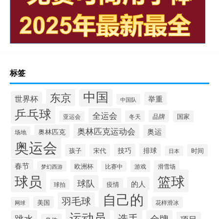
标签
中国
东京
世界杯
举重
中国队
乒乓球
全运会
品牌
冬天
国家
亚运会
奥林匹克运动会
奥林匹克
奥运
场地
奥运会
技巧
排球
孩子
宋代
时间
日本
春节
欧洲杯
游戏
滑雪场
梦幻西游
比赛中
球员
篮球
球队
的人
疫情
球拍
自己的
羽毛球
美国
花样滑冰
网球
运动员
选手
跳水
金牌
项目