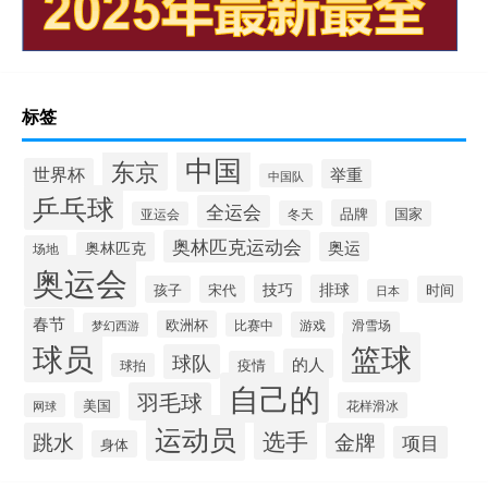
标签
中国
东京
世界杯
举重
中国队
乒乓球
全运会
品牌
冬天
国家
亚运会
奥林匹克运动会
奥林匹克
奥运
场地
奥运会
技巧
排球
孩子
宋代
时间
日本
春节
欧洲杯
游戏
滑雪场
梦幻西游
比赛中
球员
篮球
球队
的人
疫情
球拍
自己的
羽毛球
美国
花样滑冰
网球
运动员
选手
跳水
金牌
项目
身体