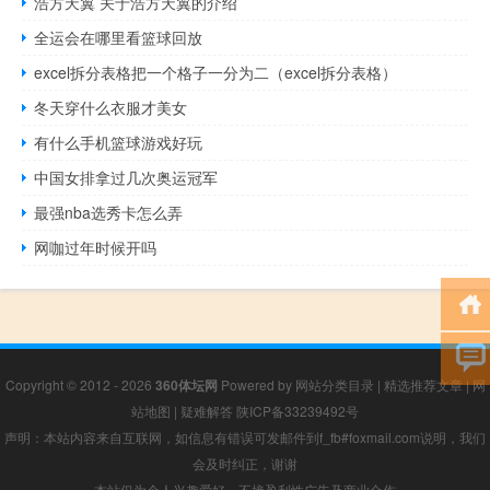
浩方天翼 关于浩方天翼的介绍
全运会在哪里看篮球回放
excel拆分表格把一个格子一分为二（excel拆分表格）
冬天穿什么衣服才美女
有什么手机篮球游戏好玩
中国女排拿过几次奥运冠军
最强nba选秀卡怎么弄
网咖过年时候开吗
Copyright © 2012 - 2026
360体坛网
Powered by
网站分类目录
|
精选推荐文章
|
网
站地图
|
疑难解答
陕ICP备33239492号
声明：本站内容来自互联网，如信息有错误可发邮件到f_fb#foxmail.com说明，我们
会及时纠正，谢谢
本站仅为个人兴趣爱好，不接盈利性广告及商业合作