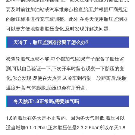
要及时前往加油站或汽车维修点检查胎压,并根据厂商规定
的胎压标准进行充气或调整。此外,在冬天使用胎压监测器
可以更方便地监测胎压变化,及时发现并解决问题。
天冷了，胎压监测器报警了怎么办?
检查轮胎气压够不够,每个都加气!如果车子配备了胎压监
测,可以自己验证一下,下次开车时留心观察一下胎压的变
化,你会发现,即使在大热天,从冷车到行驶一段距离后,轮胎
温度升高,气体膨胀,胎压也会有所升高。
冬天胎压1.8正常吗,需要加气吗
1.8的胎压在冬天是不正常的。因为冬天气温低,胎压可以
适当增加0.1-0.2bar,正常胎压值是2.3-2.5bar,所以冬天1.8