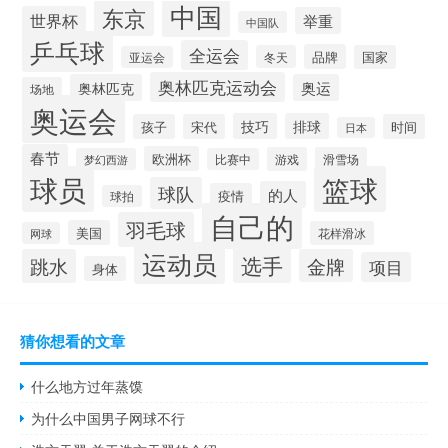
中国
东京
世界杯
举重
中国队
乒乓球
全运会
品牌
冬天
国家
亚运会
奥林匹克运动会
奥林匹克
奥运
场地
奥运会
技巧
排球
孩子
宋代
时间
日本
春节
欧洲杯
游戏
滑雪场
梦幻西游
比赛中
球员
篮球
球队
的人
疫情
球拍
自己的
羽毛球
美国
花样滑冰
网球
运动员
选手
跳水
金牌
项目
身体
猜你想看的文章
什么地方过年蒸馍
为什么中国男子网球不行