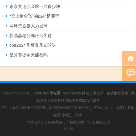
东京奥运会金牌一共多少块
“梁上暗尘飞”的出处是哪里
网球怎么接大力发球
郭晶晶老公属什么生肖
cba2021季后赛几支球队
星月菩提冬天能盘吗
Copyright © 2012 - 2026
360体坛网
Powered by
网站分类目录
|
精选推荐文章
|
网
站地图
|
疑难解答
陕ICP备33239492号
声明：本站内容来自互联网，如信息有错误可发邮件到f_fb#foxmail.com说明，我们
会及时纠正，谢谢
本站仅为个人兴趣爱好，不接盈利性广告及商业合作
小男孩