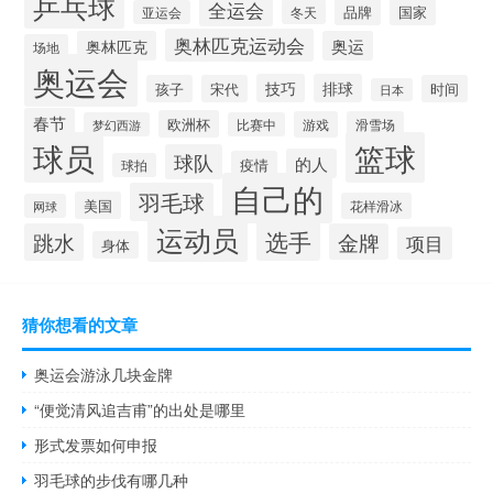
乒乓球
全运会
品牌
冬天
国家
亚运会
奥林匹克运动会
奥林匹克
奥运
场地
奥运会
技巧
排球
孩子
宋代
时间
日本
春节
欧洲杯
游戏
滑雪场
梦幻西游
比赛中
球员
篮球
球队
的人
疫情
球拍
自己的
羽毛球
美国
花样滑冰
网球
运动员
选手
跳水
金牌
项目
身体
猜你想看的文章
奥运会游泳几块金牌
“便觉清风追吉甫”的出处是哪里
形式发票如何申报
羽毛球的步伐有哪几种