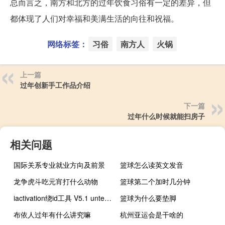
总而言之，南方和北方的过年饮食习俗有一定的差异，但
都体现了人们对幸福和美满生活的向往和祝福。
网络标签：
习俗
南方人
火锅
上一篇
过年创新手工作品介绍
下一篇
过年什么时候就能扫房子
相关问题
国际关系专业就业方向及前景
篮球怎么读英文发音
龙争虎斗吃元宵打什么动物
篮球第二个加时几分钟
iactivation绕id工具 V5.1 untethered 绿色免费版（iactivation绕id工具 V5.1 untethered 绿色免费版功能简介）
篮球为什么要垫脚
布依人过年有什么讲究嘛
杭州亚运会是干啥的