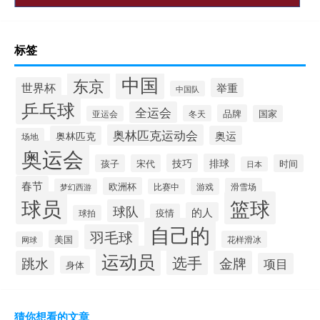
标签
中国
东京
世界杯
举重
中国队
乒乓球
全运会
品牌
冬天
国家
亚运会
奥林匹克运动会
奥林匹克
奥运
场地
奥运会
技巧
排球
孩子
宋代
时间
日本
春节
欧洲杯
游戏
滑雪场
梦幻西游
比赛中
球员
篮球
球队
的人
疫情
球拍
自己的
羽毛球
美国
花样滑冰
网球
运动员
选手
跳水
金牌
项目
身体
猜你想看的文章