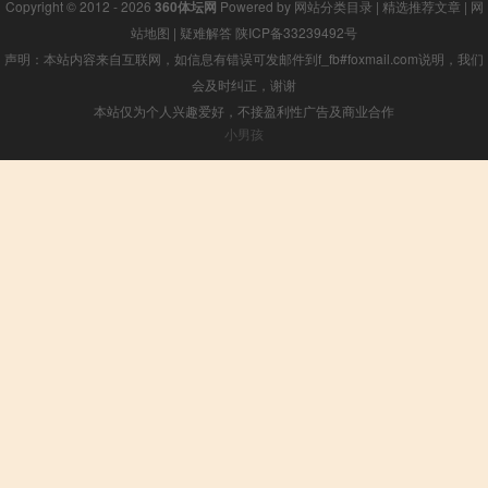
Copyright © 2012 - 2026
360体坛网
Powered by
网站分类目录
|
精选推荐文章
|
网
站地图
|
疑难解答
陕ICP备33239492号
声明：本站内容来自互联网，如信息有错误可发邮件到f_fb#foxmail.com说明，我们
会及时纠正，谢谢
本站仅为个人兴趣爱好，不接盈利性广告及商业合作
小男孩