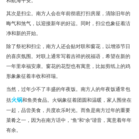
和航海平安。
其次是扫尘。南方人会在年前彻底打扫房屋，清除旧年的
晦气和煞气，以迎接新年的好运。同时，扫尘也象征着洁
净和新的开始。
除了祭祀和扫尘，南方人还会贴对联和窗花，以增添节日
的喜庆氛围。对联上通常写着吉祥的祝福语，希望在新的
一年里幸福安康。窗花的花型也有寓意，比如剪纸上的鸡
形象象征着丰收和祥瑞。
当然，过年少不了丰盛的年夜饭。南方人的年夜饭通常包
火锅
括
和鱼类食品。火锅象征着团圆和温暖，家人围坐在
一起，品尝美食，共度欢乐时光。而鱼是南方过年的重要
菜肴之一，因为在南方话中，“鱼”和“余”谐音，寓意着年年
有余。